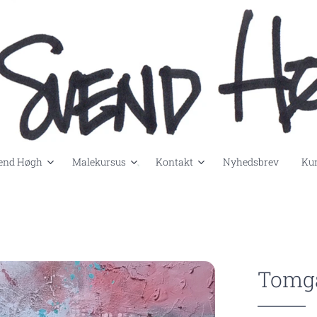
end Høgh
Malekursus
Kontakt
Nyhedsbrev
Kun
Tomga