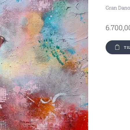
Gran Danoi
6.700,0
TI