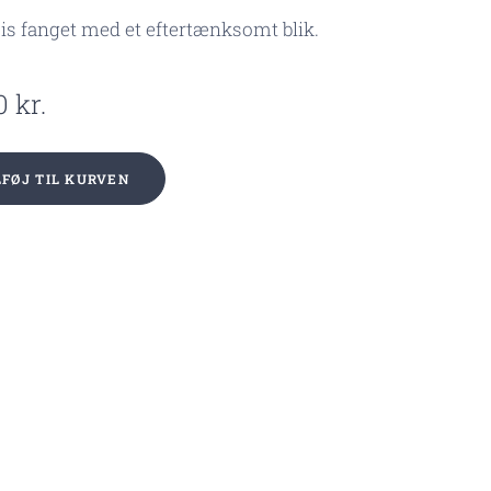
s fanget med et eftertænksomt blik.
0
kr.
LFØJ TIL KURVEN