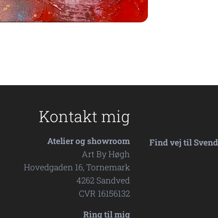
Kontakt mig
Atelier og showroom
Find vej til Sven
Art By Høgh
Hovedgaden 16, Tornemark
4262 Sandved
CVR 16156132
Ring til mig