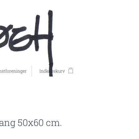
stforeninger
Indkøbskurv
ng 50x60 cm.