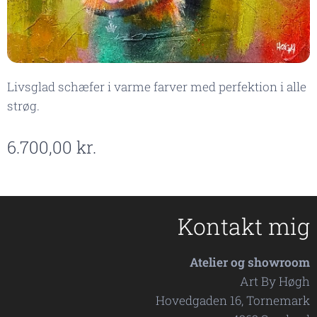
Livsglad schæfer i varme farver med perfektion i alle
strøg.
6.700,00
kr.
Kontakt mig
Atelier og showroom
Art By Høgh
Hovedgaden 16, Tornemark