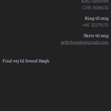
4262 Sandved
CVR 16156132
Ring til mig
+45 22179170
Skriv til mig
artbyhoegh@gmail.com
Find vej til Svend Høgh