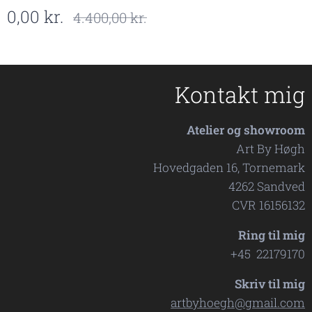
0,00
kr.
4.400,00
kr.
Kontakt mig
Atelier og showroom
Art By Høgh
Hovedgaden 16, Tornemark
4262 Sandved
CVR 16156132
Ring til mig
+45 22179170
Skriv til mig
artbyhoegh@gmail.com