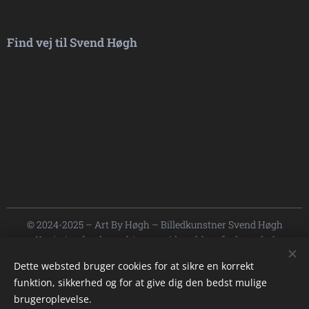
Find vej til Svend Høgh
© 2024-2025 – Art By Høgh – Billedkunstner Svend Høgh
Kopiering fra denne hjemmeside må kun finde sted på
institutioner eller virksomheder, der har indgået aftale med Tekst
Dette websted bruger cookies for at sikre en korrekt
& Node, og kun inden for de rammer, der er nævnt i aftalen.
funktion, sikkerhed og for at give dig den bedst mulige
Cookies
brugeroplevelse.