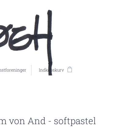
stforeninger
Indkøbskurv
m von And - softpastel
0