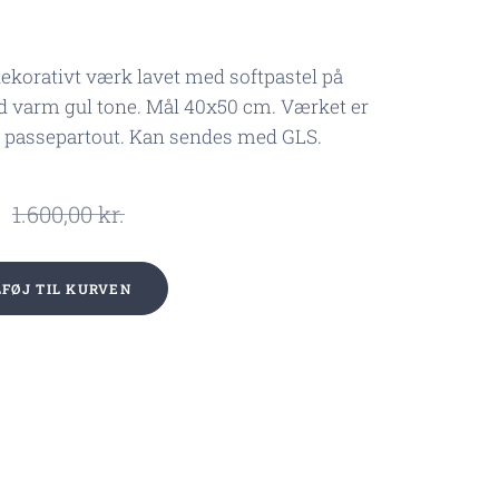
ekorativt værk lavet med softpastel på
d varm gul tone. Mål 40x50 cm. Værket er
i passepartout. Kan sendes med GLS.
1.600,00
kr.
LFØJ TIL KURVEN