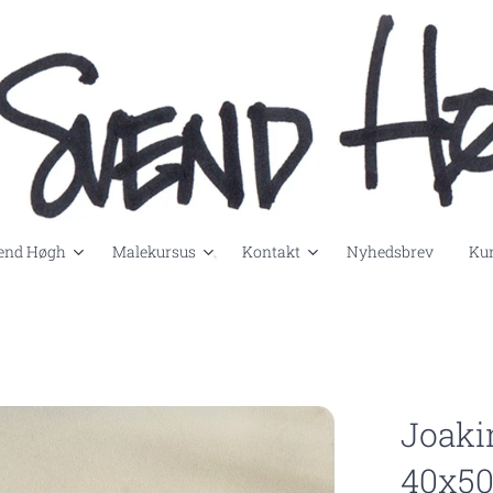
end Høgh
Malekursus
Kontakt
Nyhedsbrev
Kun
Joaki
40x5