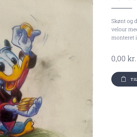
Skønt og d
velour me
monteret 
0,00
kr.
TI