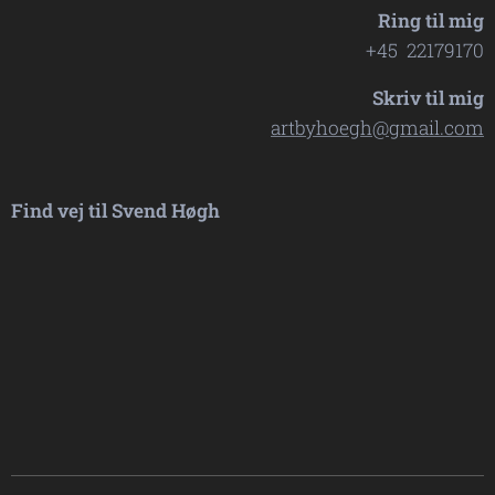
Ring til mig
+45 22179170
Skriv til mig
artbyhoegh@gmail.com
Find vej til Svend Høgh