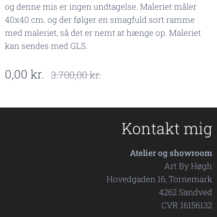
og denne mis er ingen undtagelse. Maleriet måler
40x40 cm. og der følger en smagfuld sort ramme
med maleriet, så det er nemt at hænge op. Maleriet
kan sendes med GLS.
0,00
kr.
3.700,00
kr.
Kontakt mig
Atelier og showroom
Art By Høgh
Hovedgaden 16, Tornemark
4262 Sandved
CVR 16156132